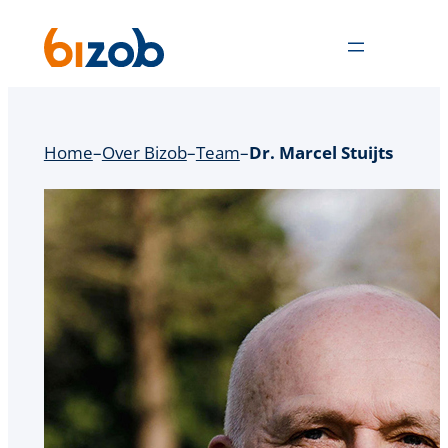
Ga
naar
de
inhoud
Home
–
Over Bizob
–
Team
–
Dr. Marcel Stuijts