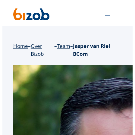
Ga
naar
de
inhoud
Home
–
Over
–
Team
–
Jasper van Riel
Bizob
BCom