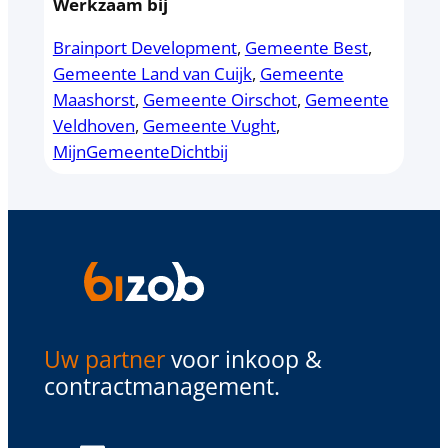
Werkzaam bij
Brainport Development
, 
Gemeente Best
, 
Gemeente Land van Cuijk
, 
Gemeente
Maashorst
, 
Gemeente Oirschot
, 
Gemeente
Veldhoven
, 
Gemeente Vught
, 
MijnGemeenteDichtbij
Uw partner
voor inkoop &
contractmanagement.