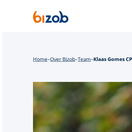
Ga
naar
de
inhoud
Home
–
Over Bizob
–
Team
–
Klaas Gomes C