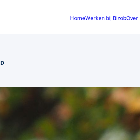
Home
Werken bij Bizob
Over 
PD