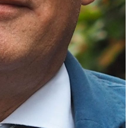
n borg vakinhoudelijke
het team wordt gedeeld en
 ik goed op de hoogte van
b-regio, zowel bij
ze informatie zetten mijn
ffectieve oplossingen die
 gemeentelijke partners.
ecialiseerd team binnen
tekken aanbesteedt. In
tig procent gegund op
ijs. We kijken in de
naar marktontwikkelingen
sico’s voor de bij Bizob