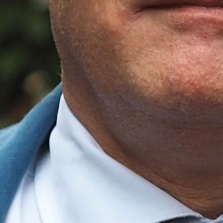
onze werkzaamheden, verzamel e
kennis en zorg dat deze binnen 
toegepast. Door mijn positie ben
actuele ontwikkelingen in de Bizo
gemeenten als bij aannemers. De
team en ik om in praktische en e
direct toepasbaar zijn voor onze
Bizob-Tenderdesk
De Bizob-Tenderdesk is een gesp
Bizob dat voornamelijk RAW-bes
deze trajecten wordt voor negen
basis van het criterium laagste pr
Tenderdesk daarbij regio-breed 
en verschuivingen in kansen en ri
aangesloten organisaties.