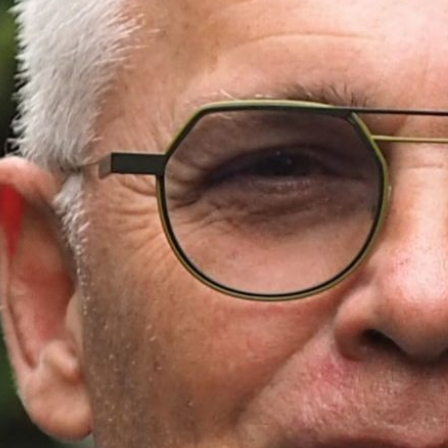
k.gomes@bizob.nl
Concerninkoper / Contractmanager Tenderde
Opleidingen
MMO-C
Nevi 1
Waar kan ik u bij helpen
Als concerninkoper openbare rui
het realiseren van inkooptrajecte
optimale voorwaarden en resultat
kennis van de markt mee en vert
onderbouwde keuzes voor onze 
stuur ik als teamcoördinator ee
binnen de Bizob-Tenderdesk. Ik 