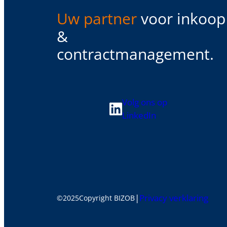
Uw partner
voor inkoop
&
contractmanagement.
Volg ons op
LinkedIn
|
Privacy verklaring
©
2025
Copyright BIZOB