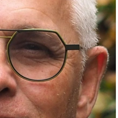
sk
mte ondersteun ik u bij
n die gericht zijn op
en. Ik breng inhoudelijke
aal deze naar zorgvuldig
gemeenten. Daarnaast
n deskundig team aan
bewaak de kwaliteit van