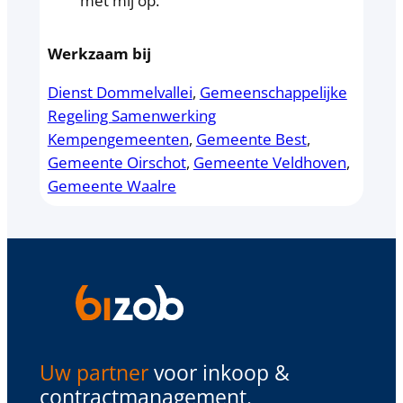
met mij op.
Werkzaam bij
Dienst Dommelvallei
, 
Gemeenschappelijke
Regeling Samenwerking
Kempengemeenten
, 
Gemeente Best
, 
Gemeente Oirschot
, 
Gemeente Veldhoven
, 
Gemeente Waalre
Uw partner
voor inkoop &
contractmanagement.