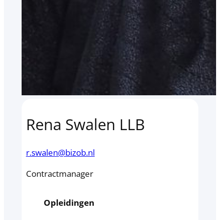
Rena Swalen LLB
r.swalen@bizob.nl
Contractmanager
Opleidingen