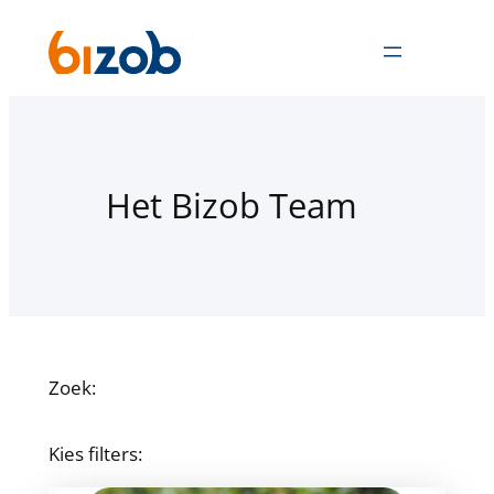
Ga
naar
de
inhoud
Het Bizob Team
Zoek:
Kies filters: